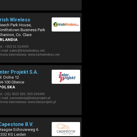
Irish Wireless
Beech Park House,
Smithstown Business Park
Shannon, Co. Clare
IRLANDIA
el.: +353 61 514444
-mail: sales@irishwireless.net
strona internetowa:
www.irishwireless.net
Inter Projekt S.A.
ul. Dolna 12
44-100 Gliwice
POLSKA
el.: (32) 3022 920, 603 034340
-mail: zamowienia@interprojekt.pl
strona internetowa:
www.interprojekt.pl
Capestone B.V.
Haagse Schouwweg 6
2332 KG Leiden