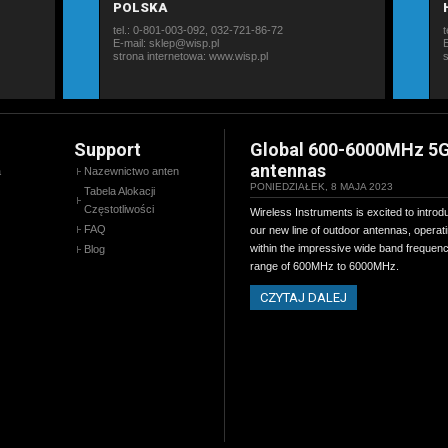
POLSKA
tel.: 0-801-003-092, 032-721-86-72
t
E-mail: sklep@wisp.pl
strona internetowa:
www.wisp.pl
Support
Global 600-6000MHz 5
antennas
a
Nazewnictwo anten
PONIEDZIAŁEK, 8 MAJA 2023
Tabela Alokacji
Częstotliwości
Wireless Instruments is excited to introd
FAQ
our new line of outdoor antennas, operat
within the impressive wide band frequen
Blog
range of 600MHz to 6000MHz.
CZYTAJ DALEJ