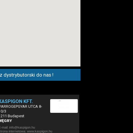
 dystrybutorski do nas !
KASPIGON KFT.
VARROGEPGYAR UTCA 8-
10/3
1211 Budapest
WĘGRY
E-mail: info@kaspigon.hu
strona internetowa:
www.kaspigon.hu