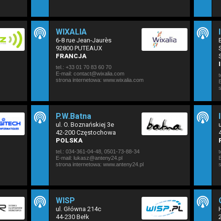
WIXALIA
6-8 rue Jean-Jaurès
92800 PUTEAUX
FRANCJA
tel.: +33 01 70 83 60 70
E-mail: contact@wixalia.com
t
strona internetowa:
www.wixalia.com
E
P.W.Batna
ul. O. Boznańskiej 3e
42-200 Częstochowa
POLSKA
tel.: 034-361-04-48, 0501-73-88-34
t
E-mail: lukasz@anteny24.pl
E
strona internetowa:
www.anteny24.pl
WISP
ul. Główna 214c
44-230 Bełk