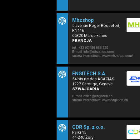
Mhzshop
5 avenue Roger Roquefort,
RN116
66320 Marquixanes
FRANCJA
tel.: +33 (0)486 688 330
E-mail: info@mhzshop.com
strona internetowa:
www.mhzshop.com/
ENGITECH S.A.
54 bis rte des ACACIAS
1227 Carouge, Geneve
SZWAJCARIA
E-mail: office@engitech.ch
strona internetowa:
www.engitech.ch
CDR Sp. z o.o.
Pałki 15
44-240 Żory