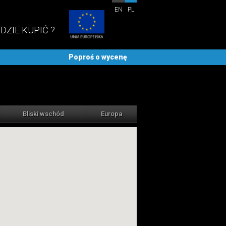
EN
PL
DZIE KUPIĆ ?
Poproś o wycenę
Bliski wschód
Europa