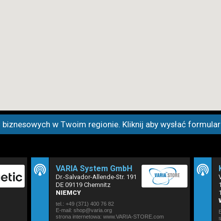
iznesowych w Twoim regionie. Kliknij aby wysłać formularz
VARIA System GmbH
Dr.-Salvador-Allende-Str. 191
DE 09119 Chemnitz
NIEMCY
tel.: +49 (371) 400 76 82
E-mail: shop@varia.org
strona internetowa:
www.VARIA-STORE.com