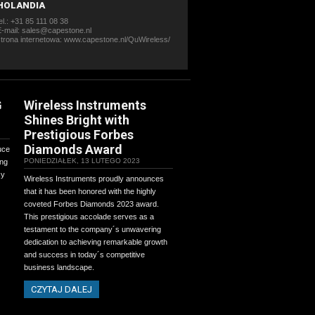
HOLANDIA
el.: +31 85 111 08 38
E-mail: sales@capestone.nl
strona internetowa:
www.capestone.nl/QuWireless/
G
Wireless Instruments
Shines Bright with
Prestigious Forbes
Diamonds Award
uce
PONIEDZIAŁEK, 13 LUTEGO 2023
ing
cy
Wireless Instruments proudly announces
that it has been honored with the highly
coveted Forbes Diamonds 2023 award.
This prestigious accolade serves as a
testament to the company´s unwavering
dedication to achieving remarkable growth
and success in today´s competitive
business landscape.
CZYTAJ DALEJ