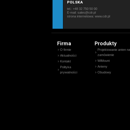
POLSKA
tel.: +48 32 750 50 00
E-mail: sales@cdr.pl
strona internetowa:
www.cdr.pl
Firma
Produkty
O firmie
Projektowanie anten n
zamówienie
Aktualności
WiMount
Kontakt
Anteny
Polityka
prywatności
Obudowy