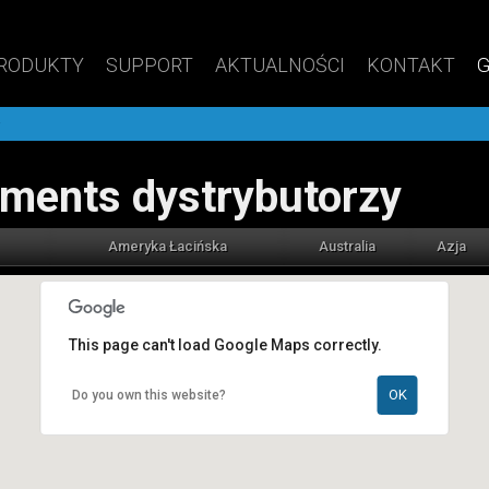
RODUKTY
SUPPORT
AKTUALNOŚCI
KONTAKT
G
ruments dystrybutorzy
Ameryka Łacińska
Australia
Azja
This page can't load Google Maps correctly.
OK
Do you own this website?