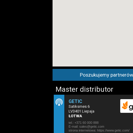
Poszukujemy partnerów b
Master distributor
GETIC
Satiksmes 6
LV3401 Liepaja
ŁOTWA
tel.: +371 60 000 888
E-mail: sales@getic.com
strona internetowa:
https://www.getic.com/